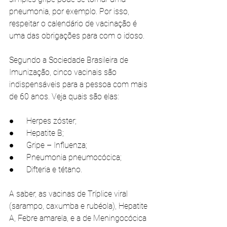
pneumonia, por exemplo. Por isso, 
respeitar o calendário de vacinação é 
uma das obrigações para com o idoso. 
Segundo a Sociedade Brasileira de 
Imunização, cinco vacinais são 
indispensáveis para a pessoa com mais 
de 60 anos. Veja quais são elas:
●      Herpes zóster;
●      Hepatite B;
●      Gripe – Influenza;
●      Pneumonia pneumocócica;
●      Difteria e tétano.
A saber, as vacinas de Tríplice viral 
(sarampo, caxumba e rubéola), Hepatite 
A, Febre amarela, e a de Meningocócica 