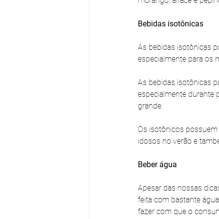
morango, alface e pepin
Bebidas isotônicas
As bebidas isotônicas p
especialmente para os m
As bebidas isotônicas 
especialmente durante p
grande.
Os isotônicos possuem q
idosos no verão e tamb
Beber água
Apesar das nossas dicas
feita com bastante água,
fazer com que o consumo