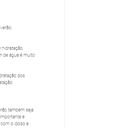
verão, 
hidratação, 
um de água é muito 
dratação dos 
atação.
verão também seja 
 importante é 
 com o idoso e 