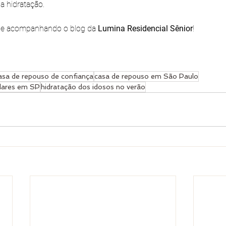
a hidratação.
nue acompanhando o blog da 
Lumina Residencial Sênior
! 
asa de repouso de confiança
casa de repouso em São Paulo
ulares em SP
hidratação dos idosos no verão