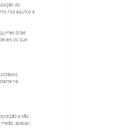
posição do 
to nos adultos a 
lgumas dicas 
dáveis do que 
potássio, 
stante na 
posição e são 
 melão, abacaxi, 