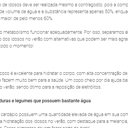
o de idosos deve ser realizada mesmo a contragosto, pois a com
de volume de água e a substância representa apenas 50%, enquan
maior, de pelo menos 60%.
a o metabolismo funcionar adequadamente. Por isso, separamos a
o dos idosos no verão com alternativas que podem ser mais agra
 todo o momento!
co é excelente para hidratar o corpo, com alta concentração de 
e fazem muito bem para a saúde. Um copo cheio por dia ajuda ba
 verão, sendo ótimo para a reposição de eletrólitos.
rduras e legumes que possuem bastante água
so cardápio possuem uma quantidade elevada de água em sua com
na hidratação dos idosos no verão, com destaque para a melancia,