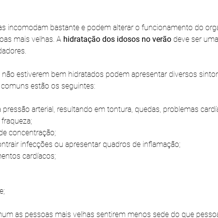
as incomodam bastante e podem alterar o funcionamento do org
oas mais velhas. A 
hidratação dos idosos no verão
 deve ser um
dadores.
e não estiverem bem hidratados podem apresentar diversos sint
s comuns estão os seguintes:
 pressão arterial, resultando em tontura, quedas, problemas card
fraqueza;
ta de concentração;
ntrair infecções ou apresentar quadros de inflamação;
entos cardíacos;
e;
mum as pessoas mais velhas sentirem menos sede do que pessoa