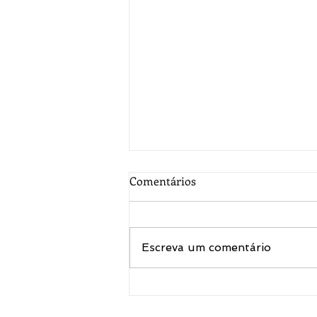
Comentários
Escreva um comentário
A Escolha da Casa de Repouso
Ideal em São Paulo