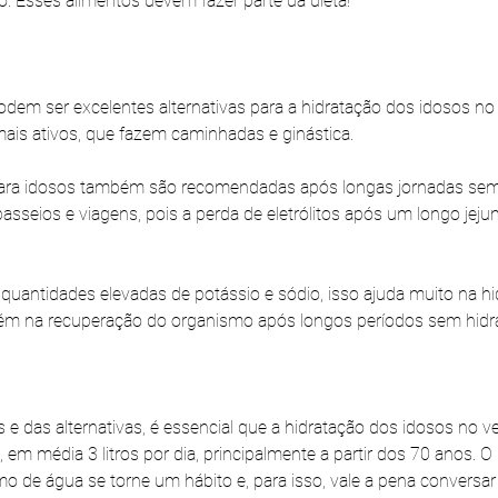
o. Esses alimentos devem fazer parte da dieta! 
odem ser excelentes alternativas para a hidratação dos idosos no 
ais ativos, que fazem caminhadas e ginástica.
para idosos também são recomendadas após longas jornadas sem 
asseios e viagens, pois a perda de eletrólitos após um longo jej
uantidades elevadas de potássio e sódio, isso ajuda muito na hi
ém na recuperação do organismo após longos períodos sem hidr
 e das alternativas, é essencial que a hidratação dos idosos no 
 em média 3 litros por dia, principalmente a partir dos 70 anos. O
 de água se torne um hábito e, para isso, vale a pena conversar