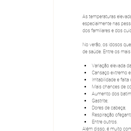
As temperaturas elevad
especialmente nas pess
dos familiares e dos cui
No verão, os idosos qu
de saúde. Entre os mai
Variação elevada da
Cansaço extremo e 
Irritabilidade e fal
Mais chances de co
Aumento dos batim
Gastrite;
Dores de cabeça;
Respiração ofegant
Entre outros.
Além disso, é muito co