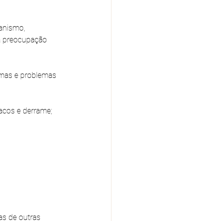
anismo, 
a preocupação 
omas e problemas 
íacos e derrame;
s de outras 